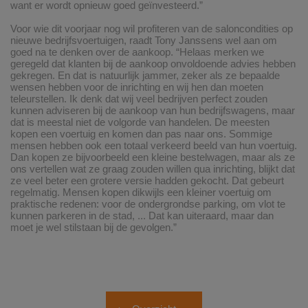
want er wordt opnieuw goed geïnvesteerd.”
Voor wie dit voorjaar nog wil profiteren van de saloncondities op
nieuwe bedrijfsvoertuigen, raadt Tony Janssens wel aan om
goed na te denken over de aankoop. “Helaas merken we
geregeld dat klanten bij de aankoop onvoldoende advies hebben
gekregen. En dat is natuurlijk jammer, zeker als ze bepaalde
wensen hebben voor de inrichting en wij hen dan moeten
teleurstellen. Ik denk dat wij veel bedrijven perfect zouden
kunnen adviseren bij de aankoop van hun bedrijfswagens, maar
dat is meestal niet de volgorde van handelen. De meesten
kopen een voertuig en komen dan pas naar ons. Sommige
mensen hebben ook een totaal verkeerd beeld van hun voertuig.
Dan kopen ze bijvoorbeeld een kleine bestelwagen, maar als ze
ons vertellen wat ze graag zouden willen qua inrichting, blijkt dat
ze veel beter een grotere versie hadden gekocht. Dat gebeurt
regelmatig. Mensen kopen dikwijls een kleiner voertuig om
praktische redenen: voor de ondergrondse parking, om vlot te
kunnen parkeren in de stad, ... Dat kan uiteraard, maar dan
moet je wel stilstaan bij de gevolgen.”