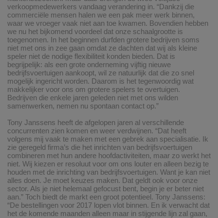
verkoopmedewerkers vandaag verandering in. “Dankzij die
commerciële mensen halen we een pak meer werk binnen,
waar we vroeger vaak niet aan toe kwamen. Bovendien hebben
we nu het bijkomend voordeel dat onze schaalgrootte is
toegenomen. In het beginnen durfden grotere bedrijven soms
niet met ons in zee gaan omdat ze dachten dat wij als kleine
speler niet de nodige flexibiliteit konden bieden. Dat is
begrijpelijk: als een grote onderneming vijftig nieuwe
bedrijfsvoertuigen aankoopt, wil ze natuurlijk dat die zo snel
mogelijk ingericht worden. Daarom is het tegenwoordig wat
makkelijker voor ons om grotere spelers te overtuigen.
Bedrijven die enkele jaren geleden niet met ons wilden
samenwerken, nemen nu spontaan contact op.”
Tony Janssens heeft de afgelopen jaren al verschillende
concurrenten zien komen en weer verdwijnen. “Dat heeft
volgens mij vaak te maken met een gebrek aan specialisatie. Ik
zie geregeld firma’s die het inrichten van bedrijfsvoertuigen
combineren met hun andere hoofdactiviteiten, maar zo werkt het
niet. Wij kiezen er resoluut voor om ons louter en alleen bezig te
houden met de inrichting van bedrijfsvoertuigen. Want je kan niet
alles doen. Je moet keuzes maken. Dat geldt ook voor onze
sector. Als je niet helemaal gefocust bent, begin je er beter niet
aan.” Toch biedt de markt een groot potentieel. Tony Janssens:
“De bestellingen voor 2017 lopen vlot binnen. En ik verwacht dat
het de komende maanden alleen maar in stijgende lijn zal gaan,