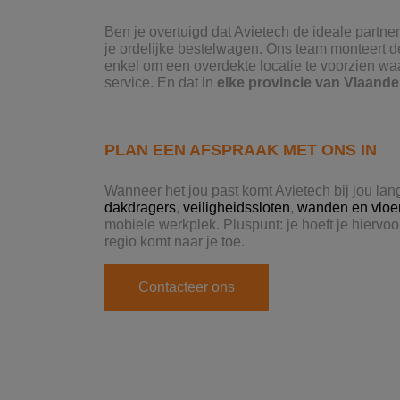
Ben je overtuigd dat Avietech de ideale partne
je ordelijke bestelwagen. Ons team monteert 
enkel om een overdekte locatie te voorzien wa
service. En dat in
elke provincie van Vlaand
PLAN EEN AFSPRAAK MET ONS IN
Wanneer het jou past komt Avietech bij jou la
dakdragers
,
veiligheidssloten
,
wanden en vloe
mobiele werkplek. Pluspunt: je hoeft je hiervo
regio komt naar je toe.
Contacteer ons