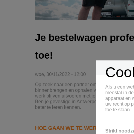
Je bestelwagen profe
toe!
Cook
woe, 30/11/2022 - 12:00
Op zoek naar een partner om je bestelwagen(s) p
Als u een web
binnenbrengen en ophalen van jouw bestelwagen.
meestal in de
werk blijven uitvoeren met je favoriet bedrijfs
apparaat en w
Ben je gevestigd in Antwerpen, Limburg, Vlaa
uw recht op p
beter te leren kennen.
toe te staan.
HOE GAAN WE TE WERK?
Strikt noodz