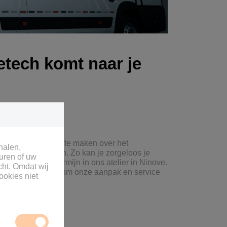
etech komt naar je
 hoeft je niet druk te maken over het
halen,
iënt uit te rusten. Zo kan je zorgeloos je
uren of uw
 deze op korte termijn in ons atelier in Ninove.
cht. Omdat wij
enen! Lees verder om onze aanpak en service
ookies niet