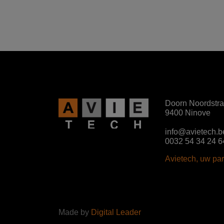
Doorn Noordstra
9400 Ninove
info@avietech.b
0032 54 34 24 6
Avietech, uw par
Made by
Digital Leader