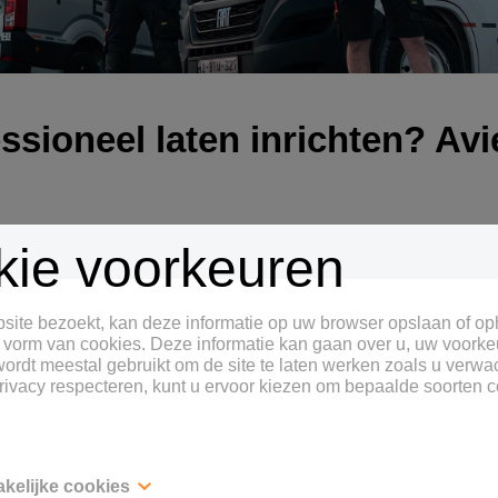
ssioneel laten inrichten? Avi
ie voorkeuren
rofessioneel in te richten? Avietech is actief in heel België. Je
site bezoekt, kan deze informatie op uw browser opslaan of op
 Wij komen bij jou ter plaatse om je bestelwagen veilig en effic
 vorm van cookies. Deze informatie kan gaan over u, uw voorke
voertuig. Breng je je bestelwagen liever binnen? Dan monteren we
ordt meestal gebruikt om de site te laten werken zoals u verwa
ms-Brabant, Oost- of West-Vlaanderen? Op Avietech kan je rek
rivacy respecteren, kunt u ervoor kiezen om bepaalde soorten c
akelijke cookies